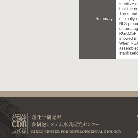
stabilize 
that the co
The stabil
Summary
originally
NLS-protei
chromatogr
RGAMSF 
showed mic
When RGAM
assembled 
stabilizat