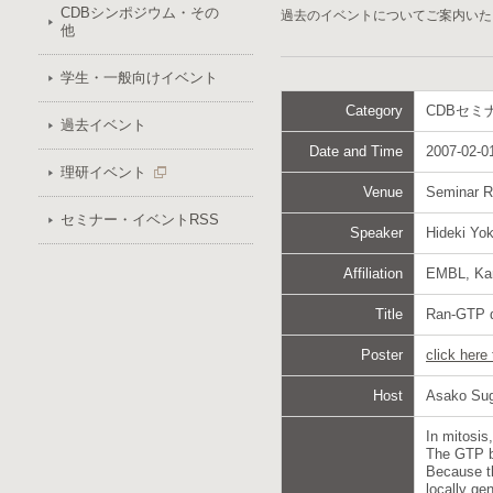
CDBシンポジウム・その
過去のイベントについてご案内いた
他
学生・一般向けイベント
Category
CDBセミ
過去イベント
Date and Time
2007-02-01
理研イベント
Venue
Seminar 
セミナー・イベントRSS
Speaker
Hideki Yo
Affiliation
EMBL, Kar
Title
Ran-GTP de
Poster
click here
Host
Asako Su
In mitosis
The GTP b
Because t
locally ge