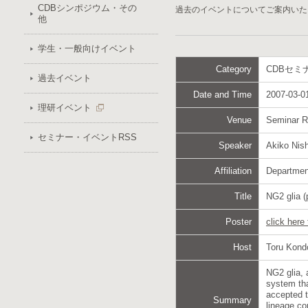
CDBシンポジウム・その
過去のイベントについてご案内いた
他
学生・一般向けイベント
Category
CDBセミ
過去イベント
Date and Time
2007-03-01
理研イベント
Venue
Seminar 
セミナー・イベントRSS
Speaker
Akiko Nis
Affiliation
Department
Title
NG2 glia (
Poster
click here
Host
Toru Kond
NG2 glia, 
system tha
accepted t
Summary
lineage co