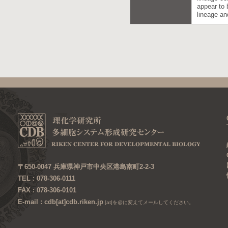
appear to 
lineage an
〒650-0047 兵庫県神戸市中央区港島南町2-2-3
TEL : 078-306-0111
FAX : 078-306-0101
E-mail : cdb[at]cdb.riken.jp
[at]を@に変えてメールしてください。