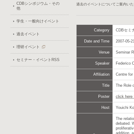
CDBシンポジウム・その
過去のイベントについてご案内いた
他
学生・一般向けイベント
Category
CDBセミ
過去イベント
Date and Time
2007-05-21
理研イベント
Venue
Seminar 
セミナー・イベントRSS
Speaker
Federico C
Affiliation
Centre for
Title
The Role 
Poster
click here
Host
Youichi K
The relati
debated. W
proliferat
addition, a