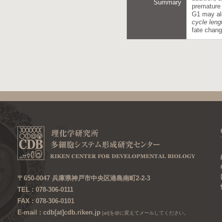
Summary
premature 
G1 may al
cycle leng
fate chang
〒650-0047 兵庫県神戸市中央区港島南町2-2-3
TEL : 078-306-0111
FAX : 078-306-0101
E-mail : cdb[at]cdb.riken.jp
[at]を@に変えてメールしてください。