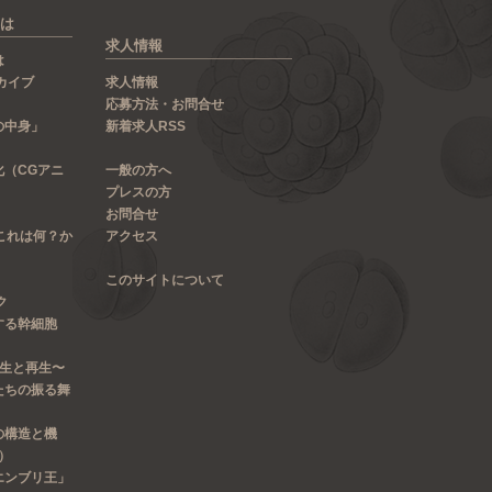
は
求人情報
は
カイブ
求人情報
応募方法・お問合せ
の中身」
新着求人RSS
化（CGアニ
一般の方へ
プレスの方
お問合せ
これは何？か
アクセス
このサイトについて
ク
する幹細胞
発生と再生〜
たちの振る舞
の構造と機
）
エンブリ王」