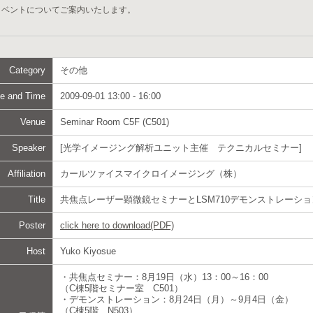
イベントについてご案内いたします。
Category
その他
e and Time
2009-09-01 13:00 - 16:00
Venue
Seminar Room C5F (C501)
Speaker
[光学イメージング解析ユニット主催 テクニカルセミナー]
Affiliation
カールツァイスマイクロイメージング（株）
Title
共焦点レーザー顕微鏡セミナーとLSM710デモンストレーシ
Poster
click here to download(PDF)
Host
Yuko Kiyosue
・共焦点セミナー：8月19日（水）13：00～16：00
（C棟5階セミナー室 C501）
・デモンストレーション：8月24日（月）～9月4日（金）
（C棟5階 N503）