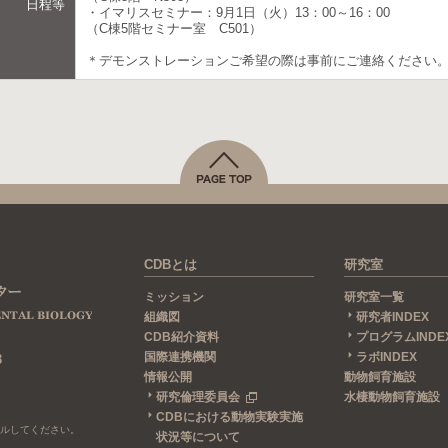
日程等
・イマリスセミナー：9月1日（火）13：00～16：00
（C棟5階セミナー室 C501）
＊デモンストレーションご希望の際は事前にご連絡ください
CDBとは
研究室
ミッション
研究室一覧
組織図
研究者INDEX
CDB紹介資料
プログラムINDE
国際連携機関
ラボINDEX
3
情報公開
動物飼育施設
研究倫理委員会
水棲動物飼育施設
CDBにおける動物実験実施
ールしてください。
状況等について