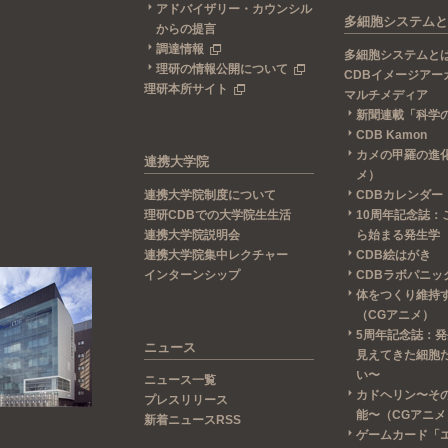
アドバイザリー・カウンシル
多細胞システムと
からの提言
調達情報
多細胞システムと
理研の情報公開について
CDBイメージアー
理研本所サイト
マルチメディア
新聞連載「科学
CDB Kamon
カメの甲羅の進
連携大学院
メ）
連携大学院制度について
CDBカレンダー
理研CDBでの大学院生生活
10周年記念誌：
連携大学院説明会
ら始まる発生学
連携大学院集中レクチャー
CDB絵はがき
インターンシップ
CDBラボパニッ
体をつくり維持
（CGアニメ）
5周年記念誌：
ニュース
見えてきた細胞
い〜
ニュース一覧
カドヘリン〜そ
プレスリリース
能〜（CGアニメ
新着ニュースRSS
ゲームカード「