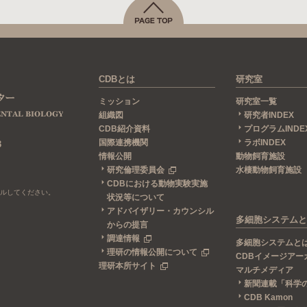
CDBとは
研究室
ミッション
研究室一覧
組織図
研究者INDEX
CDB紹介資料
プログラムINDE
国際連携機関
ラボINDEX
3
情報公開
動物飼育施設
研究倫理委員会
水棲動物飼育施設
CDBにおける動物実験実施
ールしてください。
状況等について
アドバイザリー・カウンシル
多細胞システムと
からの提言
調達情報
多細胞システムと
理研の情報公開について
CDBイメージアー
理研本所サイト
マルチメディア
新聞連載「科学
CDB Kamon