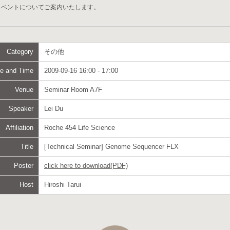
イベントについてご案内いたします。
Category
その他
e and Time
2009-09-16 16:00 - 17:00
Venue
Seminar Room A7F
Speaker
Lei Du
Affiliation
Roche 454 Life Science
Title
[Technical Seminar] Genome Sequencer FLX
Poster
click here to download(PDF)
Host
Hiroshi Tarui