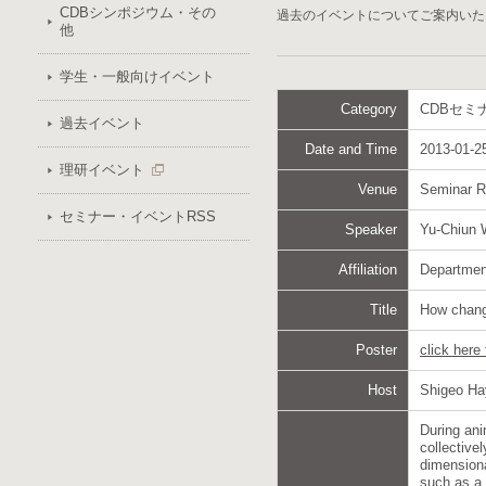
CDBシンポジウム・その
過去のイベントについてご案内いた
他
学生・一般向けイベント
Category
CDBセミ
過去イベント
Date and Time
2013-01-25
理研イベント
Venue
Seminar 
セミナー・イベントRSS
Speaker
Yu-Chiun
Affiliation
Department
Title
How change
Poster
click here
Host
Shigeo Ha
During ani
collective
dimensiona
such as a 