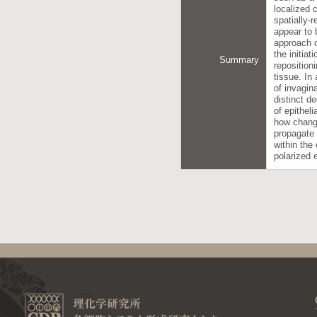
localized 
spatially-
appear to 
approach o
the initiat
Summary
reposition
tissue. In
of invagina
distinct d
of epitheli
how change
propagate 
within the
polarized e