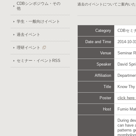
CDBシンポジウム・その
過去のイベントについてご案内いた
他
学生・一般向けイベント
Category
CDBセミ
過去イベント
Date and Time
2014-10-31
理研イベント
Venue
Seminar 
セミナー・イベントRSS
Speaker
David Spr
Affiliation
Department
Title
Know Thy N
Poster
click here
Host
Fumio Mat
During dev
can have a
patterns g
morphology 