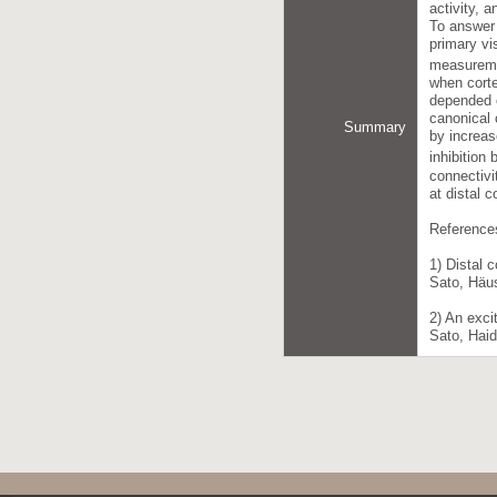
activity, 
To answer 
primary vi
measuremen
when corte
depended o
canonical 
Summary
by increas
inhibition 
connectivi
at distal c
Reference
1) Distal 
Sato, Häu
2) An exci
Sato, Haid