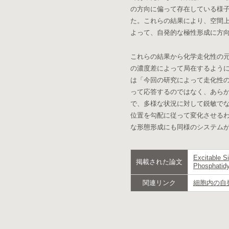
の方向に偏って存在している様子
た。これらの結果により、空間上
よって、自発的な極性形成に方
これらの結果から化学走化性の
の濃度差によって局在するよう
は「今回の研究によって走化性
って応答するのではなく、あら
で、多様な状況に対して鋭敏で
位置を勾配に従って変化させる
な形態形成にも同様のシステム
Excitable S
掲載された論文
Phosphatidy
関連リンク
細胞内の自発