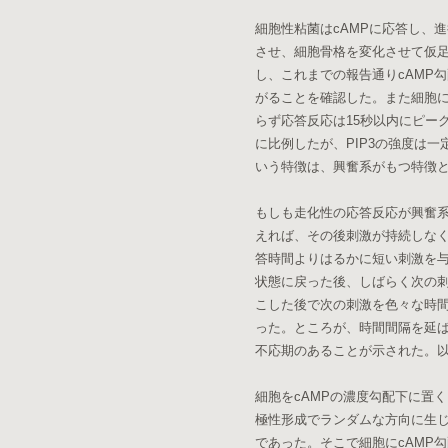
細胞性粘菌はcAMPに応答し、進
させ、細胞骨格を変化させて仮足
し、これまでの報告通りcAMP
がることを確認した。また細胞に
らず応答反応は15秒以内にピー
に比例したが、PIP3の強度は
いう特徴は、興奮系がもつ特徴
もしも走化性の応答反応が興奮
えれば、その後刺激が持続しな
答時間よりはるかに短い刺激を
状態に戻った後、しばらく次の
こした後で次の刺激を色々な時間
った。ところが、時間間隔を延ば
不応期のあることが示された。
細胞をcAMPの濃度勾配下に置
極性形成でランダムな方向に生じ
であった。そこで細胞にcAMP